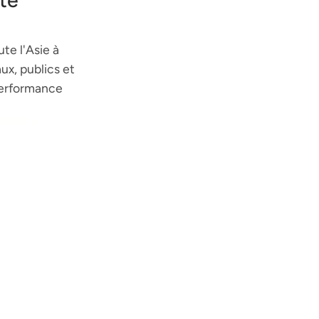
ité
te l'Asie à
x, publics et
 performance