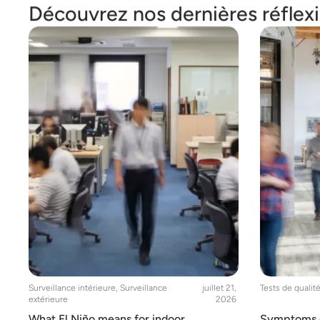
Découvrez nos dernières réflex
Surveillance intérieure
,
Surveillance
juillet 21,
Tests de qualité 
extérieure
2026
What El Niño means for indoor
Symptoms of