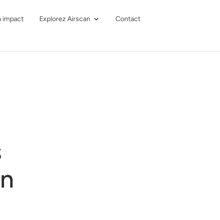
à impact
Explorez Airscan
Contact
s
en