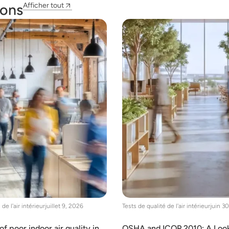
ions
Afficher tout
de l'air intérieur
juillet 9, 2026
Tests de qualité de l'air intérieur
juin 3
 poor indoor air quality in
OSHA and ICOP 2010: A Look