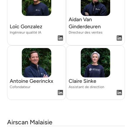
Aidan Van
Loïc Gonzalez
Ginderdeuren
Ingénieur qualité IA
Directeur des ventes
Antoine Geerinckx
Claire Sinke
Cofondateur
Assistant de direction
Airscan Malaisie