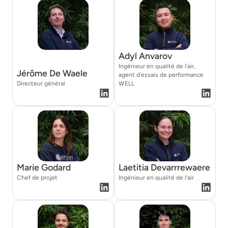
Adyl Anvarov
Ingénieur en qualité de l'air,
Jérôme De Waele
agent d'essais de performance
Directeur général
WELL
Marie Godard
Laetitia Devarrrewaere
Chef de projet
Ingénieur en qualité de l'air