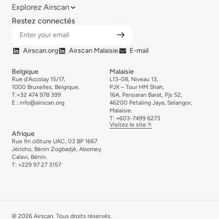
Explorez Airscan
Restez connectés
Airscan.org
Airscan Malaisie
E-mail
Belgique
Malaisie
Rue d'Accolay 15/17,
L13-08, Niveau 13,
1000 Bruxelles, Belgique.
PJX – Tour HM Shah,
T:
+32 474 978 399
16A, Persiaran Barat, Pjs 52,
E :
info@airscan.org
46200 Petaling Jaya, Selangor,
Malaisie.
T:
+6
03-
7499
6273
Visitez le site
Afrique
Rue fin clôture UAC, 03 BP 1667
Jéricho, Bénin Zogbadjè, Abomey
Calavi, Bénin.
T:
+229 97 27 3157
© 2026 Airscan. Tous droits réservés.