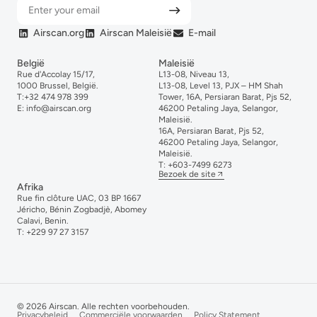
Airscan.org
Airscan Maleisië
E-mail
België
Maleisië
Rue d'Accolay 15/17,
L13-08, Niveau 13,
1000 Brussel, België.
L13-08, Level 13, PJX – HM Shah
T:
+32 474 978 399
Tower, 16A, Persiaran Barat, Pjs 52,
E:
info@airscan.org
46200 Petaling Jaya, Selangor,
Maleisië.
16A, Persiaran Barat, Pjs 52,
46200 Petaling Jaya, Selangor,
Maleisië.
T:
+6
03-
7499
6273
Bezoek de site
Afrika
Rue fin clôture UAC, 03 BP 1667
Jéricho, Bénin Zogbadjè, Abomey
Calavi, Benin.
T:
+229 97 27 3157
© 2026 Airscan. Alle rechten voorbehouden.
Privacybeleid
Commerciële voorwaarden
Policy Statement