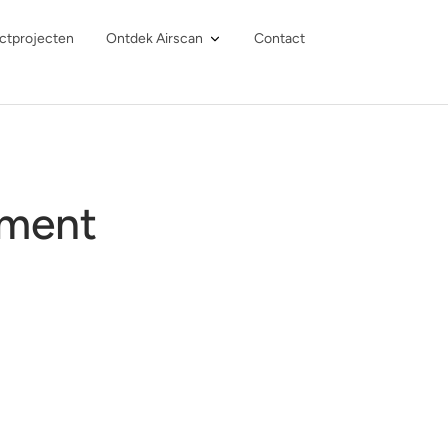
ctprojecten
Ontdek Airscan
Contact
ement