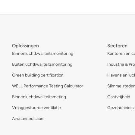
Oplossingen
Sectoren
Binnenluchtkwaliteitsmonitoring
Kantoren en c
Buitenluchtkwaliteitsmonitoring
Industrie & Pr
Green building certification
Havens en luc
WELL Performance Testing Calculator
Slimme stede
Binnenluchtkwaliteitsmeting
Gastvrijheid
Vraaggestuurde ventilatie
Gezondheidsz
Airscanned Label