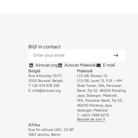
Blijf in contact
Airscan.org
Airscan Maleisië
E-mail
België
Maleisië
Rue d'Accolay 15/17,
L13-08, Niveau 13,
1000 Brussel, België.
L13-08, Level 13, PJX – HM
T:
+32 474 978 399
Shah Tower, 16A, Persiaran
E:
info@airscan.org
Barat, Pjs 52, 46200 Petaling
Jaya, Selangor, Maleisië.
16A, Persiaran Barat, Pjs 52,
46200 Petaling Jaya,
Selangor, Maleisië.
T:
+6
03-
7499
6273
Bezoek de site
Afrika
Rue fin clôture UAC, 03 BP
1667 Jéricho, Bénin