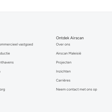
Ontdek Airscan
ommercieel vastgoed
Over ons
oductie
Airscan Maleisië
hthavens
Projecten
n
Inzichten
Carrières
org
Neem contact met ons op