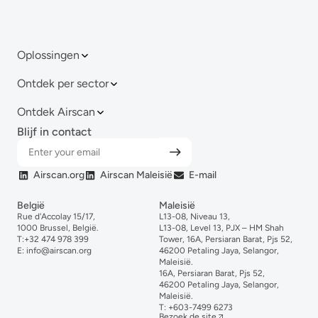
Oplossingen
Ontdek per sector
Ontdek Airscan
Blijf in contact
Airscan.org
Airscan Maleisië
E-mail
België
Maleisië
Rue d'Accolay 15/17,
L13-08, Niveau 13,
1000 Brussel, België.
L13-08, Level 13, PJX – HM Shah
T:
+32 474 978 399
Tower, 16A, Persiaran Barat, Pjs 52,
E:
info@airscan.org
46200 Petaling Jaya, Selangor,
Maleisië.
16A, Persiaran Barat, Pjs 52,
46200 Petaling Jaya, Selangor,
Maleisië.
T:
+6
03-
7499
6273
Bezoek de site