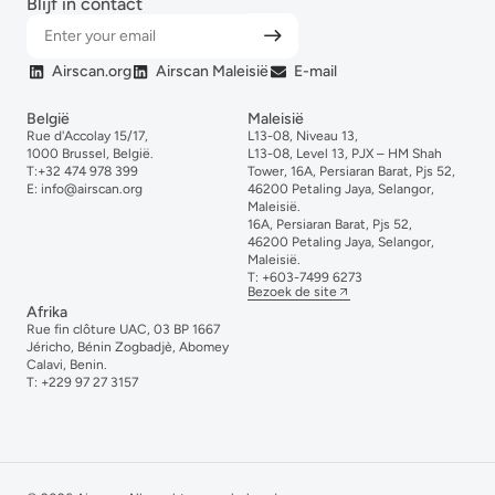
Blijf in contact
Airscan.org
Airscan Maleisië
E-mail
België
Maleisië
Rue d'Accolay 15/17,
L13-08, Niveau 13,
1000 Brussel, België.
L13-08, Level 13, PJX – HM Shah
T:
+32 474 978 399
Tower, 16A, Persiaran Barat, Pjs 52,
E:
info@airscan.org
46200 Petaling Jaya, Selangor,
Maleisië.
16A, Persiaran Barat, Pjs 52,
46200 Petaling Jaya, Selangor,
Maleisië.
T:
+6
03-
7499
6273
Bezoek de site
Afrika
Rue fin clôture UAC, 03 BP 1667
Jéricho, Bénin Zogbadjè, Abomey
Calavi, Benin.
T:
+229 97 27 3157