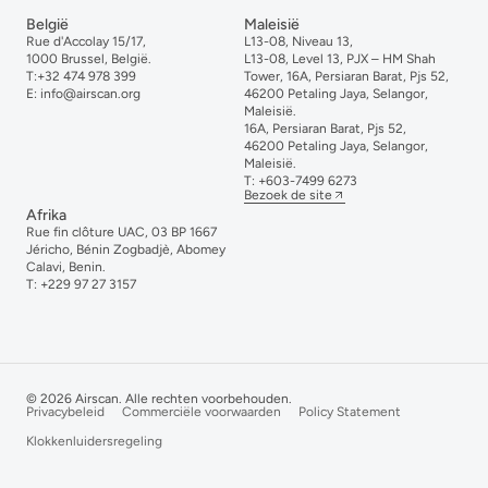
België
Maleisië
Rue d'Accolay 15/17,
L13-08, Niveau 13,
1000 Brussel, België.
L13-08, Level 13, PJX – HM Shah
T:
+32 474 978 399
Tower, 16A, Persiaran Barat, Pjs 52,
E:
info@airscan.org
46200 Petaling Jaya, Selangor,
Maleisië.
16A, Persiaran Barat, Pjs 52,
46200 Petaling Jaya, Selangor,
Maleisië.
T:
+6
03-
7499
6273
Bezoek de site
Afrika
Rue fin clôture UAC, 03 BP 1667
Jéricho, Bénin Zogbadjè, Abomey
Calavi, Benin.
T:
+229 97 27 3157
© 2026 Airscan. Alle rechten voorbehouden.
Privacybeleid
Commerciële voorwaarden
Policy Statement
Klokkenluidersregeling