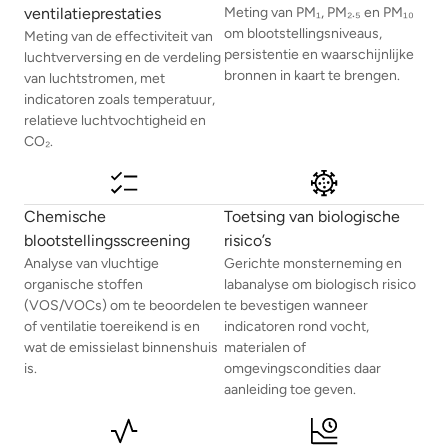
ventilatieprestaties
Meting van PM₁, PM₂.₅ en PM₁₀
om blootstellingsniveaus,
Meting van de effectiviteit van
persistentie en waarschijnlijke
luchtverversing en de verdeling
bronnen in kaart te brengen.
van luchtstromen, met
indicatoren zoals temperatuur,
relatieve luchtvochtigheid en
CO₂.
Chemische
Toetsing van biologische
blootstellingsscreening
risico’s
Analyse van vluchtige
Gerichte monsterneming en
organische stoffen
labanalyse om biologisch risico
(VOS/VOCs) om te beoordelen
te bevestigen wanneer
of ventilatie toereikend is en
indicatoren rond vocht,
wat de emissielast binnenshuis
materialen of
is.
omgevingscondities daar
aanleiding toe geven.