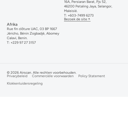
16A, Persiaran Barat, Pjs 52,
46200 Petaling Jaya, Selangor,
Maleisië.
T:
+6
03-
7499
6273
Bezoek de site
Afrika
Rue fin clôture UAC, 03 BP 1667
Jéricho, Bénin Zogbadjè, Abomey
Calavi, Benin.
T:
+229 97 27 3157
© 2026 Airscan. Alle rechten voorbehouden.
Privacybeleid
Commerciële voorwaarden
Policy Statement
Klokkenluidersregeling