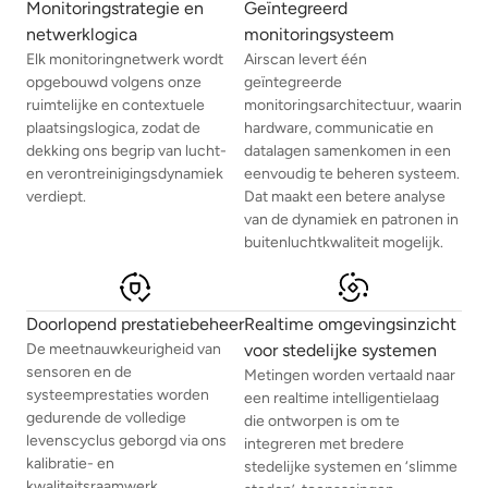
Monitoringstrategie en
Geïntegreerd
netwerklogica
monitoringsysteem
Elk monitoringnetwerk wordt
Airscan levert één
opgebouwd volgens onze
geïntegreerde
ruimtelijke en contextuele
monitoringsarchitectuur, waarin
plaatsingslogica, zodat de
hardware, communicatie en
dekking ons begrip van lucht-
datalagen samenkomen in een
en verontreinigingsdynamiek
eenvoudig te beheren systeem.
verdiept.
Dat maakt een betere analyse
van de dynamiek en patronen in
buitenluchtkwaliteit mogelijk.
Doorlopend prestatiebeheer
Realtime omgevingsinzicht
De meetnauwkeurigheid van
voor stedelijke systemen
sensoren en de
Metingen worden vertaald naar
systeemprestaties worden
een realtime intelligentielaag
gedurende de volledige
die ontworpen is om te
levenscyclus geborgd via ons
integreren met bredere
kalibratie- en
stedelijke systemen en ‘slimme
kwaliteitsraamwerk.