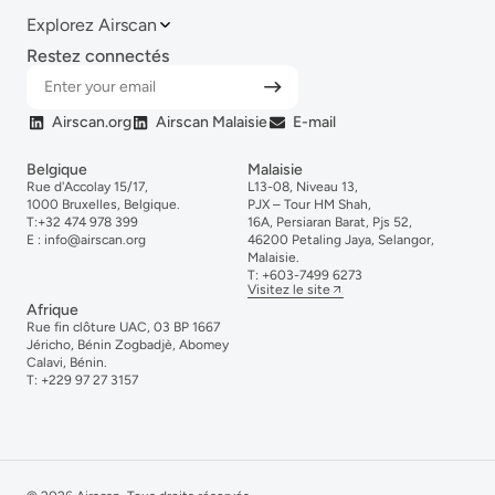
Explorez Airscan
Restez connectés
Airscan.org
Airscan Malaisie
E-mail
Belgique
Malaisie
Rue d'Accolay 15/17,
L13-08, Niveau 13,
1000 Bruxelles, Belgique.
PJX – Tour HM Shah,
T:
+32 474 978 399
16A, Persiaran Barat, Pjs 52,
E :
info@airscan.org
46200 Petaling Jaya, Selangor,
Malaisie.
T:
+6
03-
7499
6273
Visitez le site
Afrique
Rue fin clôture UAC, 03 BP 1667
Jéricho, Bénin Zogbadjè, Abomey
Calavi, Bénin.
T:
+229 97 27 3157