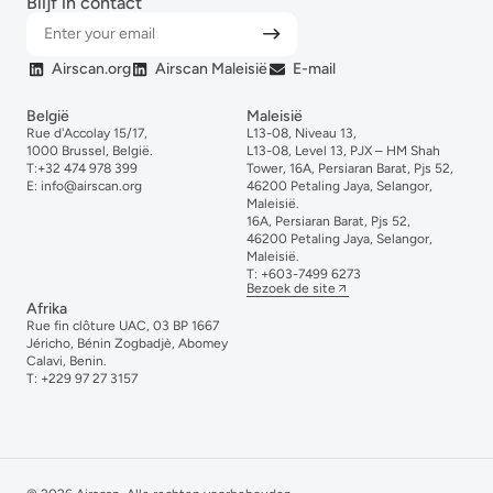
Blijf in contact
Airscan.org
Airscan Maleisië
E-mail
België
Maleisië
Rue d'Accolay 15/17,
L13-08, Niveau 13,
1000 Brussel, België.
L13-08, Level 13, PJX – HM Shah
T:
+32 474 978 399
Tower, 16A, Persiaran Barat, Pjs 52,
E:
info@airscan.org
46200 Petaling Jaya, Selangor,
Maleisië.
16A, Persiaran Barat, Pjs 52,
46200 Petaling Jaya, Selangor,
Maleisië.
T:
+6
03-
7499
6273
Bezoek de site
Afrika
Rue fin clôture UAC, 03 BP 1667
Jéricho, Bénin Zogbadjè, Abomey
Calavi, Benin.
T:
+229 97 27 3157