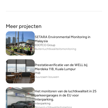
Meer projecten
SETARA Environmental Monitoring in
Malaysia
EDOTCO Group
Buitenluchtkwaliteitsmonitoring
Prestatieverificatie van de WELL bij
Merdeka 118, Kuala Lumpur
PNB
Duurzaam bouwen
Het monitoren van de luchtkwaliteit in 25
parkeergarages in de EU voor
Interparking.
Interparking
Binnenluchtkwaliteitsmeting