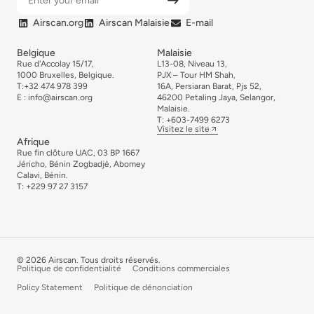
Airscan.org
Airscan Malaisie
E-mail
Belgique
Malaisie
Rue d'Accolay 15/17,
L13-08, Niveau 13,
1000 Bruxelles, Belgique.
PJX – Tour HM Shah,
T:
+32 474 978 399
16A, Persiaran Barat, Pjs 52,
E :
info@airscan.org
46200 Petaling Jaya, Selangor,
Malaisie.
T:
+6
03-
7499
6273
Visitez le site
Afrique
Rue fin clôture UAC, 03 BP 1667
Jéricho, Bénin Zogbadjè, Abomey
Calavi, Bénin.
T:
+229 97 27 3157
© 2026 Airscan. Tous droits réservés.
Politique de confidentialité
Conditions commerciales
Policy Statement
Politique de dénonciation