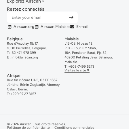
Explorez Airscan
Restez connectés
Airscan.org
Airscan Malaisie
E-mail
Belgique
Malaisie
Rue d'Accolay 15/17,
L13-08, Niveau 13,
1000 Bruxelles, Belgique.
PJX – Tour HM Shah,
T:
+32 474 978 399
16A, Persiaran Barat, Pjs 52,
E :
info@airscan.org
46200 Petaling Jaya, Selangor,
Malaisie.
T:
+6
03-
7499
6273
Visitez le site
Afrique
Rue fin clôture UAC, 03 BP 1667
Jéricho, Bénin Zogbadjè, Abomey
Calavi, Bénin.
T:
+229 97 27 3157
© 2026 Airscan. Tous droits réservés.
Politique de confidentialité
Conditions commerciales