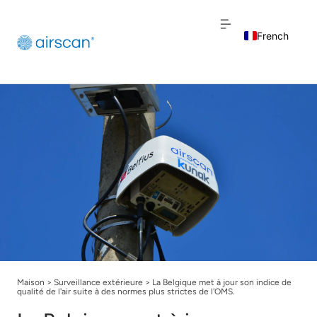
French
English
Dutch
Maison
>
Surveillance extérieure
>
La Belgique met à jour son indice de
qualité de l'air suite à des normes plus strictes de l'OMS.