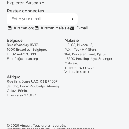
Explorez Airscan
Restez connectés
Airscan.org
Airscan Malaisie
E-mail
Belgique
Malaisie
Rue d'Accolay 15/17,
L13-08, Niveau 13,
1000 Bruxelles, Belgique.
PJX – Tour HM Shah,
T:
+32 474 978 399
16A, Persiaran Barat, Pjs 52,
E :
info@airscan.org
46200 Petaling Jaya, Selangor,
Malaisie.
T:
+6
03-
7499
6273
Visitez le site
Afrique
Rue fin clôture UAC, 03 BP 1667
Jéricho, Bénin Zogbadjè, Abomey
Calavi, Bénin.
T:
+229 97 27 3157
© 2026 Airscan. Tous droits réservés.