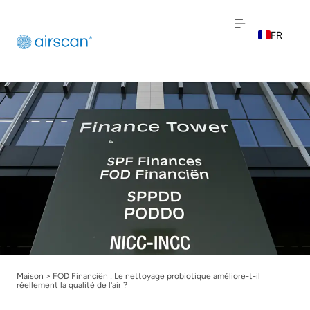
FR
EN
NL
Maison
>
FOD Financiën : Le nettoyage probiotique améliore-t-il
réellement la qualité de l'air ?