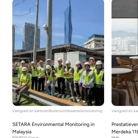
Vastgoed en kantoren
Buitenluchtkwaliteitsmonitoring
Vastgoed en ka
SETARA Environmental Monitoring in
Prestatiever
Malaysia
Merdeka 11
EDOTCO Group
PNB