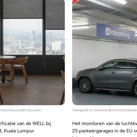
ntoren
Duurzaam bouwen
Vastgoed en kantoren
Binnenluchtkwali
ificatie van de WELL bij
Het monitoren van de luchtkwa
8, Kuala Lumpur
25 parkeergarages in de EU v