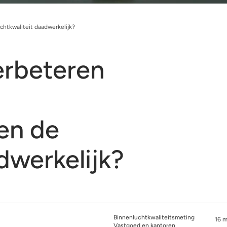
htkwaliteit daadwerkelijk?
erbeteren
en de
dwerkelijk?
Binnenluchtkwaliteitsmeting
16 m
Vastgoed en kantoren