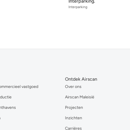
Interparking.
Interparking
Ontdek Airscan
ommercieel vastgoed
Over ons
oductie
Airscan Maleisië
hthavens
Projecten
n
Inzichten
Carrières