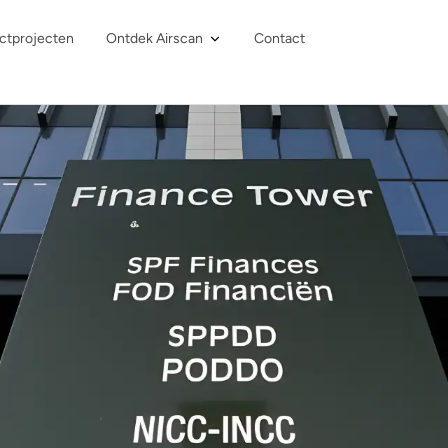
ctprojecten
Ontdek Airscan
Contact