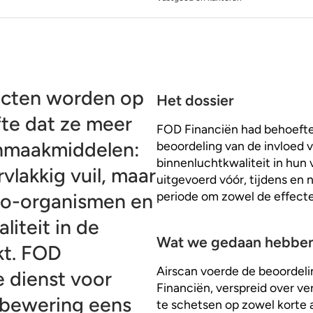
ucten worden op
Het dossier
te dat ze meer
FOD Financiën had behoefte
nmaakmiddelen:
beoordeling van de invloed
binnenluchtkwaliteit in hun
vlakkig vuil, maar
uitgevoerd vóór, tijdens en
periode om zowel de effecten
cro-organismen en
liteit in de
Wat we gedaan hebbe
kt. FOD
Airscan voerde de beoordel
e dienst voor
Financiën, verspreid over ve
 bewering eens
te schetsen op zowel korte a