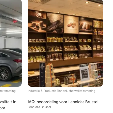
teitsmeting
Industrie & Productie
Binnenluchtkwaliteitsmeting
liteit in
IAQ-beoordeling voor Leonidas Brussel
Leonidas Brussel
oor