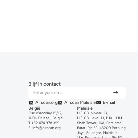
Blijf in contact
Airscan.org
Airscan Maleisië
E-mail
België
Maleisië
Rue d'Accolay 15/17,
L13-08, Niveau 13,
1000 Brussel, België.
L13-08, Level 13, PJX – HM
T:
+32 474 978 399
Shah Tower, 16A, Persiaran
E:
info@airscan.org
Barat, Pjs 52, 46200 Petaling
Jaya, Selangor, Maleisië.
16A, Persiaran Barat, Pjs 52,