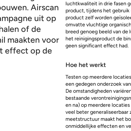
luchtkwaliteit in drie fasen
bouwen. Airscan
product, tijdens het gebruik
ampagne uit op
product zelf worden geïsol
omvatte vluchtige organisch
halen of de
breed genoeg beeld van de 
il maakten voor
het reinigingsproduct de bin
geen significant effect had.
t effect op de
Hoe het werkt
Testen op meerdere locaties
een gedegen onderzoek van 
De omstandigheden variëren 
bestaande verontreinigingsni
en na) op meerdere locaties
veel beter generaliseerbaar 
meetstructuur maakt het bo
onmiddellijke effecten en v