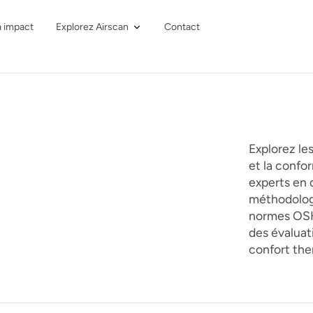
à impact
Explorez Airscan
Contact
Explorez les
et la confor
experts en q
méthodologie
normes OSH
des évaluati
confort the