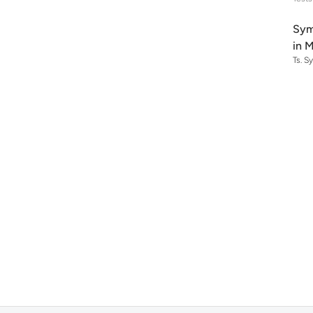
Sym
in M
Ts. S