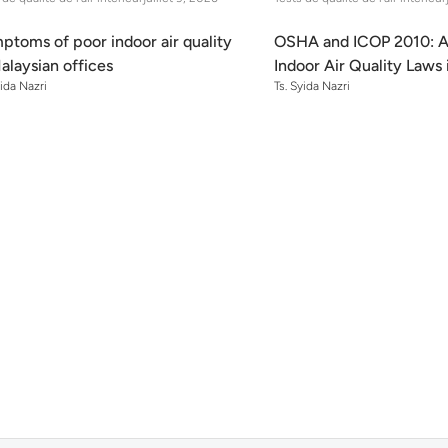
ptoms of poor indoor air quality
OSHA and ICOP 2010: A 
alaysian offices
Indoor Air Quality Laws 
yida Nazri
Ts. Syida Nazri