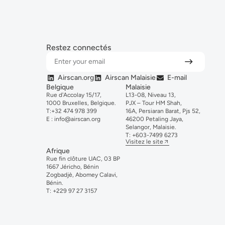
Restez connectés
Airscan.org
Airscan Malaisie
E-mail
Belgique
Malaisie
Rue d'Accolay 15/17,
L13-08, Niveau 13,
1000 Bruxelles, Belgique.
PJX – Tour HM Shah,
T:
+32 474 978 399
16A, Persiaran Barat, Pjs 52,
E :
info@airscan.org
46200 Petaling Jaya,
Selangor, Malaisie.
T:
+6
03-
7499
6273
Visitez le site
Afrique
Rue fin clôture UAC, 03 BP
1667 Jéricho, Bénin
Zogbadjè, Abomey Calavi,
Bénin.
T:
+229 97 27 3157