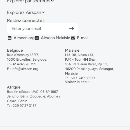
Explorer par secteurs
Explorez Airscan
Restez connectés
Airscan.org
Airscan Malaisie
E-mail
Belgique
Malaisie
Rue d'Accolay 15/17,
L13-08, Niveau 13,
1000 Bruxelles, Belgique.
PJX – Tour HM Shah,
T:
+32 474 978 399
16A, Persiaran Barat, Pjs 52,
E :
info@airscan.org
46200 Petaling Jaya, Selangor,
Malaisie.
T:
+6
03-
7499
6273
Visitez le site
Afrique
Rue fin clôture UAC, 03 BP 1667
Jéricho, Bénin Zogbadjè, Abomey
Calavi, Bénin.
T:
+229 97 27 3157