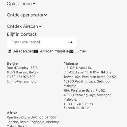
Oplossingen
Ontdek per sector
Ontdek Airscan
Blijf in contact
Airscan.org
Airscan Maleisië
E-mail
België
Maleisië
Rue d'Accolay 15/17,
L13-08, Niveau 13,
1000 Brussel, België.
L13-08, Level 13, PJX – HM Shah
T:
+32 474 978 399
Tower, 16A, Persiaran Barat, Pjs 52,
E:
info@airscan.org
46200 Petaling Jaya, Selangor,
Maleisië.
16A, Persiaran Barat, Pjs 52,
46200 Petaling Jaya, Selangor,
Maleisië.
T:
+6
03-
7499
6273
Bezoek de site
Afrika
Rue fin clôture UAC, 03 BP 1667
Jéricho, Bénin Zogbadjè, Abomey
Calavi, Benin.