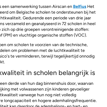
s een samenwerking tussen Airscan en
Belfius
Het
eerd om Belgische scholen te ondersteunen bij het
htkwaliteit. Gedurende een periode van drie jaar
s verzameld en geanalyseerd in 72 scholen in heel
e zich op drie groepen verontreinigende stoffen:
tof (PM) en vluchtige organische stoffen (VOC).
n om scholen te voorzien van de technische,
ddelen om problemen met de luchtkwaliteit te
ico's te verminderen, terwijl tegelijkertijd onnodig
kt.
aliteit in scholen belangrijk is
een derde van hun dag binnenshuis door, waarvan
elijking met volwassenen zijn kinderen gevoeliger
tkwaliteit vanwege hun nog niet volledig
re longcapaciteit en hogere ademhalingsfrequentie.
iteit kan daardoor de ademhalings- en hart- en