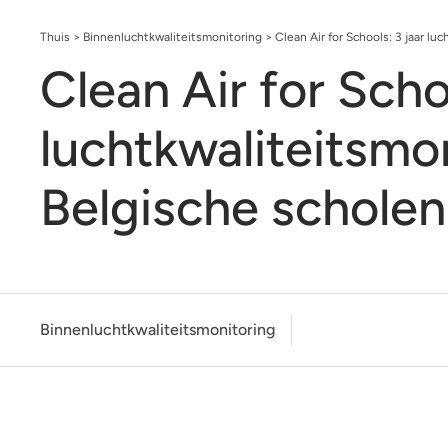
Thuis
>
Binnenluchtkwaliteitsmonitoring
>
Clean Air for Schools: 3 jaar lu
Clean Air for Scho
luchtkwaliteitsmon
Belgische scholen
Binnenluchtkwaliteitsmonitoring