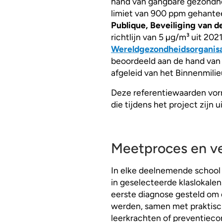
hand van gangbare gezondhe
limiet van 900 ppm gehantee
Publique, Beveiliging van d
richtlijn van 5 µg/m³ uit 20
Wereldgezondheidsorganisa
beoordeeld aan de hand van
afgeleid van het Binnenmili
Deze referentiewaarden vorm
die tijdens het project zijn 
Meetproces en v
In elke deelnemende school 
in geselecteerde klaslokal
eerste diagnose gesteld om d
werden, samen met praktisc
leerkrachten of preventieco