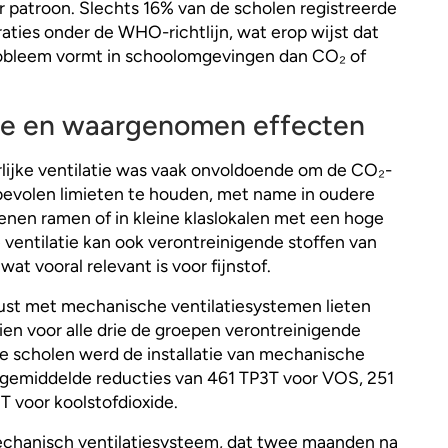
r patroon. Slechts 16% van de scholen registreerde
ies onder de WHO-richtlijn, wat erop wijst dat
probleem vormt in schoolomgevingen dan CO₂ of
gie en waargenomen effecten
lijke ventilatie was vaak onvoldoende om de CO₂-
bevolen limieten te houden, met name in oudere
nen ramen of in kleine klaslokalen met een hoge
 ventilatie kan ook verontreinigende stoffen van
at vooral relevant is voor fijnstof.
rust met mechanische ventilatiesystemen lieten
ien voor alle drie de groepen verontreinigende
te scholen werd de installatie van mechanische
 gemiddelde reducties van 461 TP3T voor VOS, 251
3T voor koolstofdioxide.
echanisch ventilatiesysteem, dat twee maanden na