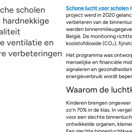
sche scholen
Schone lucht voor scholen
i
project werd in 2020 gelanc
t hardnekkige
verbeteren van de binnenluc
werden binnenmilieugegeven
liteit
België. De monitoring richtt
e ventilatie en
koolstofdioxide (CO₂), fijns
re verbeteringen
Het programma was ontworpe
menselijke en financiële mi
signaleren en gezondheidsris
energieverbruik wordt beper
Waarom de luchtkw
Kinderen brengen ongeveer 
zo'n 70% in de klas. In verg
voor een slechte binnenluch
ontwikkelde organen, kleine
Een slechte binnenluchtkwal