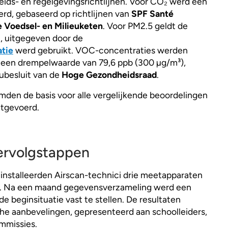
ids- en regelgevingsrichtlijnen. Voor CO₂ werd een
rd, gebaseerd op richtlijnen van
SPF Santé
e Voedsel- en Milieuketen
. Voor PM2.5 geldt de
21, uitgegeven door de
tie
werd gebruikt. VOC-concentraties werden
 een drempelwaarde van 79,6 ppb (300 µg/m³),
eubesluit van de
Hoge Gezondheidsraad
.
den de basis voor alle vergelijkende beoordelingen
uitgevoerd.
ervolgstappen
installeerden Airscan-technici drie meetapparaten
en. Na een maand gegevensverzameling werd een
e beginsituatie vast te stellen. De resultaten
he aanbevelingen, gepresenteerd aan schoolleiders,
mmissies.