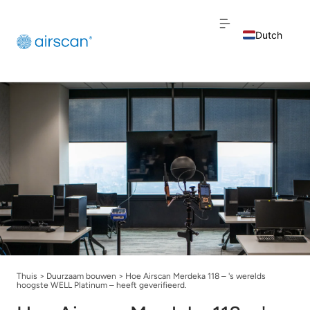
Dutch
English
French
Thuis
>
Duurzaam bouwen
>
Hoe Airscan Merdeka 118 – 's werelds
hoogste WELL Platinum – heeft geverifieerd.