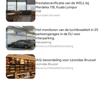
Prestatieverificatie van de WELL bij
Merdeka 118, Kuala Lumpur
PNB
Duurzaam bouwen
Het monitoren van de luchtkwaliteit in 25
parkeergarages in de EU voor
Interparking.
Interparking
Binnenluchtkwaliteitsmeting
IAQ-beoordeling voor Leonidas Brussel
Leonidas Brussel
Binnenluchtkwaliteitsmeting