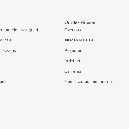
Ontdek Airscan
ommercieel vastgoed
Over ons
oductie
Airscan Maleisië
hthavens
Projecten
n
Inzichten
Carrières
org
Neem contact met ons op