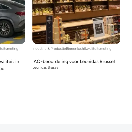
teitsmeting
Industrie & Productie
Binnenluchtkwaliteitsmeting
liteit in
IAQ-beoordeling voor Leonidas Brussel
Leonidas Brussel
oor