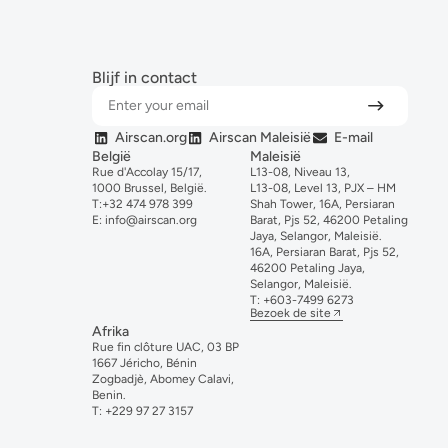
Blijf in contact
Airscan.org
Airscan Maleisië
E-mail
België
Maleisië
Rue d'Accolay 15/17,
L13-08, Niveau 13,
1000 Brussel, België.
L13-08, Level 13, PJX – HM
T:
+32 474 978 399
Shah Tower, 16A, Persiaran
E:
info@airscan.org
Barat, Pjs 52, 46200 Petaling
Jaya, Selangor, Maleisië.
16A, Persiaran Barat, Pjs 52,
46200 Petaling Jaya,
Selangor, Maleisië.
T:
+6
03-
7499
6273
Bezoek de site
Afrika
Rue fin clôture UAC, 03 BP
1667 Jéricho, Bénin
Zogbadjè, Abomey Calavi,
Benin.
T:
+229 97 27 3157