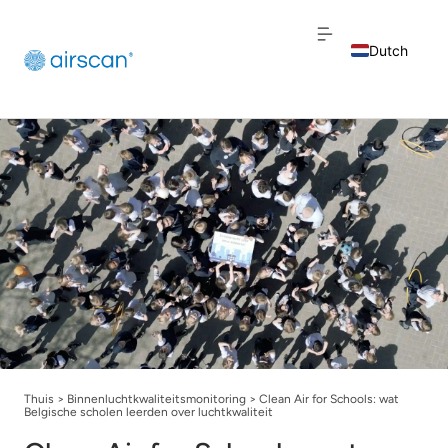
Dutch
English
French
Thuis
>
Binnenluchtkwaliteitsmonitoring
>
Clean Air for Schools: wat
Belgische scholen leerden over luchtkwaliteit