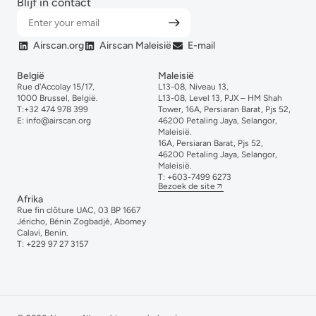
Blijf in contact
Airscan.org
Airscan Maleisië
E-mail
België
Maleisië
Rue d'Accolay 15/17,
L13-08, Niveau 13,
1000 Brussel, België.
L13-08, Level 13, PJX – HM Shah
T:
+32 474 978 399
Tower, 16A, Persiaran Barat, Pjs 52,
E:
info@airscan.org
46200 Petaling Jaya, Selangor,
Maleisië.
16A, Persiaran Barat, Pjs 52,
46200 Petaling Jaya, Selangor,
Maleisië.
T:
+6
03-
7499
6273
Bezoek de site
Afrika
Rue fin clôture UAC, 03 BP 1667
Jéricho, Bénin Zogbadjè, Abomey
Calavi, Benin.
T:
+229 97 27 3157