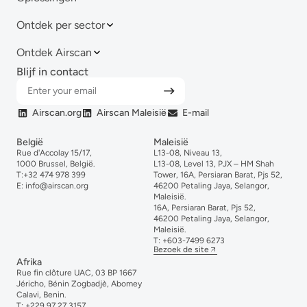
Ontdek per sector
Ontdek Airscan
Blijf in contact
Airscan.org
Airscan Maleisië
E-mail
België
Maleisië
Rue d'Accolay 15/17,
L13-08, Niveau 13,
1000 Brussel, België.
L13-08, Level 13, PJX – HM Shah
T:
+32 474 978 399
Tower, 16A, Persiaran Barat, Pjs 52,
E:
info@airscan.org
46200 Petaling Jaya, Selangor,
Maleisië.
16A, Persiaran Barat, Pjs 52,
46200 Petaling Jaya, Selangor,
Maleisië.
T:
+6
03-
7499
6273
Bezoek de site
Afrika
Rue fin clôture UAC, 03 BP 1667
Jéricho, Bénin Zogbadjè, Abomey
Calavi, Benin.
T:
+229 97 27 3157