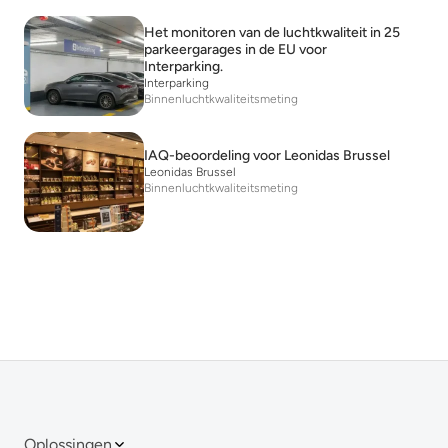
Het monitoren van de luchtkwaliteit in 25
parkeergarages in de EU voor
Interparking.
Interparking
Binnenluchtkwaliteitsmeting
IAQ-beoordeling voor Leonidas Brussel
Leonidas Brussel
Binnenluchtkwaliteitsmeting
Oplossingen