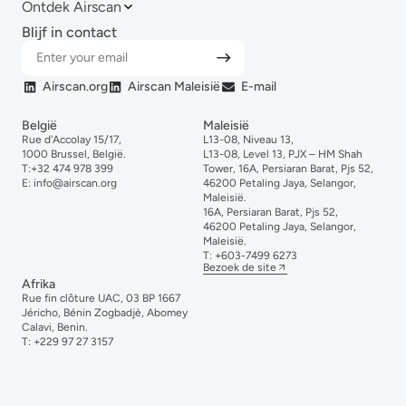
Ontdek Airscan
Blijf in contact
Airscan.org
Airscan Maleisië
E-mail
België
Maleisië
Rue d'Accolay 15/17,
L13-08, Niveau 13,
1000 Brussel, België.
L13-08, Level 13, PJX – HM Shah
T:
+32 474 978 399
Tower, 16A, Persiaran Barat, Pjs 52,
E:
info@airscan.org
46200 Petaling Jaya, Selangor,
Maleisië.
16A, Persiaran Barat, Pjs 52,
46200 Petaling Jaya, Selangor,
Maleisië.
T:
+6
03-
7499
6273
Bezoek de site
Afrika
Rue fin clôture UAC, 03 BP 1667
Jéricho, Bénin Zogbadjè, Abomey
Calavi, Benin.
T:
+229 97 27 3157