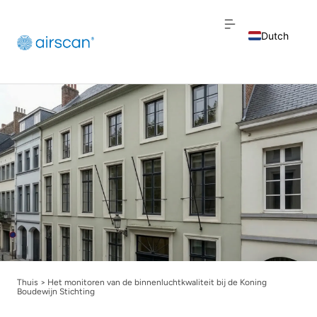
Dutch
English
French
Thuis
>
Het monitoren van de binnenluchtkwaliteit bij de Koning
Boudewijn Stichting