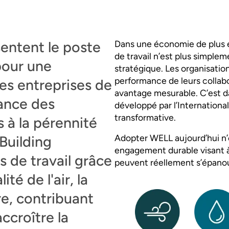
entent le poste
Dans une économie de plus en
de travail n’est plus simplem
pour une
stratégique. Les organisations
performance de leurs collab
es entreprises de
avantage mesurable. C’est d
mance des
développé par l’Internationa
transformative.
 à la pérennité
Adopter WELL aujourd’hui n’e
Building
engagement durable visant 
s de travail grâce
peuvent réellement s’épanou
té de l'air, la
re, contribuant
accroître la