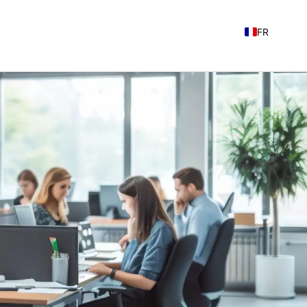
FR
EN
NL