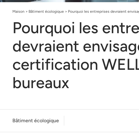
Maison
>
Bâtiment écologique
>
Pourquoi les entreprises devraient envisa
Pourquoi les entr
devraient envisage
certification WELL
bureaux
Bâtiment écologique